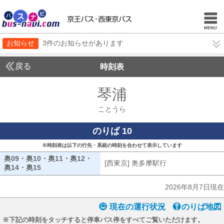
お知らせ
3件のお知らせがあります
戻る
時刻表
琴浦
ことうら
ことうら
のりば 10
※時刻表は以下の行先・系統の時刻を合わせて表示しています
奥09・奥10・奥11・奥12・
[西東京] 奥多摩駅行
[西東京] 奥多摩駅
奥14・奥15
奥09・奥10・奥11・奥12・奥14・奥15
2026年8月7日現在
現在の運行状況
のりば地図
※下記の時刻をタッチすると停車バス停をすべてご覧いただけます。