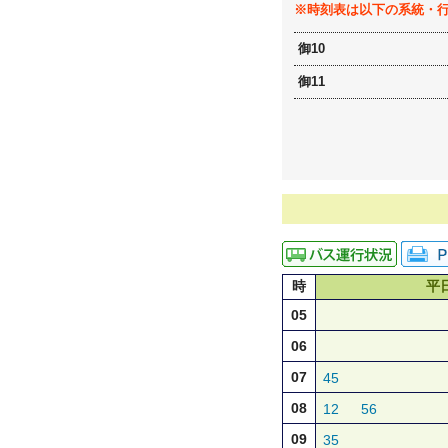
※時刻表は以下の系統・
御10
御11
時
平
05
06
07
45
08
12
56
09
35