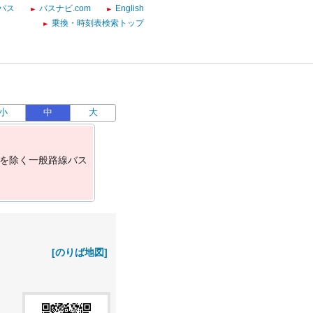
バス
バスナビ.com
English
乗換・時刻表検索トップ
小
中
大
を
除
く
一
般
路
線
バ
ス
[のりば地図]