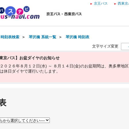
京王バス
西東京
・時刻表検索
＞
琴沢橋 系統一覧
＞
琴沢橋 時刻表
文字サイズ変更
東京バス】お盆ダイヤのお知らせ
２
０
２
６
年
８
月
１
２
日
(
水
)
～
８
月
１
４
日
(
金
)
の
お
盆
期
間
は
、
奥
多
摩
地
区
は
休
日
ダ
イ
ヤ
で
運
行
い
た
し
ま
す
。
表