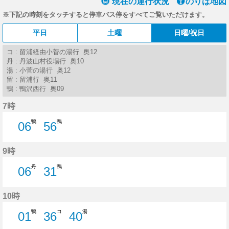
現在の運行状況
のりば地図
※下記の時刻をタッチすると停車バス停をすべてご覧いただけます。
平日
土曜
日曜/祝日
コ : 留浦経由小菅の湯行 奥12
丹 : 丹波山村役場行 奥10
湯 : 小菅の湯行 奥12
留 : 留浦行 奥11
鴨 : 鴨沢西行 奥09
7時
鴨
鴨
06
56
6分はつ
56分はつ
9時
丹
鴨
06
31
6分はつ
31分はつ
10時
鴨
コ
湯
01
36
40