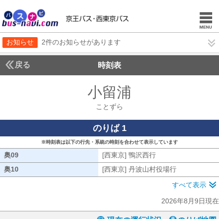
お知らせ
2件のお知らせがあります
戻る
時刻表
小留浦
ことずら
ことずら
のりば 1
※時刻表は以下の行先・系統の時刻を合わせて表示しています
奥09
奥09
[西東京] 鴨沢西行
[西東京] 鴨沢西行
奥10
奥10
[西東京] 丹波山村役場行
[西東京] 丹
すべて表示
2026年8月9日現在