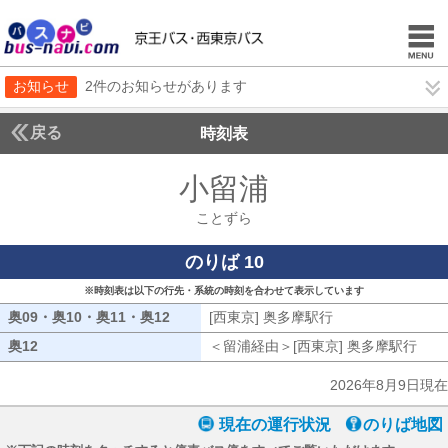
お知らせ
2件のお知らせがあります
戻る
時刻表
小留浦
ことずら
ことずら
のりば 10
※時刻表は以下の行先・系統の時刻を合わせて表示しています
奥09・奥10・奥11・奥12
奥09・奥10・奥11・奥12
[西東京] 奥多摩駅行
[西東京] 奥多摩駅
奥12
奥12
＜留浦経由＞[西東京] 奥多摩駅行
留浦
2026年8月9日現在
現在の運行状況
のりば地図