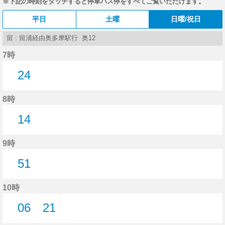
※下記の時刻をタッチすると停車バス停をすべてご覧いただけます。
平日
土曜
日曜/祝日
留 : 留浦経由奥多摩駅行 奥12
7時
24
24分はつ
8時
14
14分はつ
9時
51
51分はつ
10時
06
21
6分はつ
21分はつ