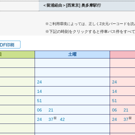
＜留浦経由＞[西東京] 奥多摩駅行
※ご利用環境によっては、正しく2次元バーコードを読
※下記の時刻をクリックすると停車バス停をすべ
日
土曜
24
24
14
14
51
51
06
21
06
21
留
留
24
37
42
24
37