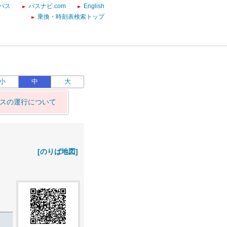
バス
バスナビ.com
English
乗換・時刻表検索トップ
小
中
大
バスの運行について
[のりば地図]