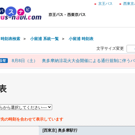
京王バス
西東京
・時刻表検索
＞
小留浦 系統一覧
＞
小留浦 時刻表
文字サイズ変更
8月8日（土） 奥多摩納涼花火大会開催による通行規制に伴う
表
行先の時刻を合わせて表示しています
[西東京] 奥多摩駅行