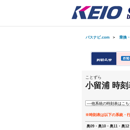
バスナビ.com
＞
乗換
ことずら
小留浦 時刻
※時刻表は以下の系統・
奥09・奥10・奥11・奥12