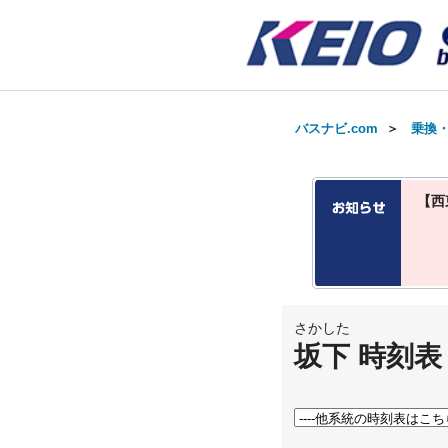
バスナビ.com
＞
乗換
【西
さかした
坂下 時刻表