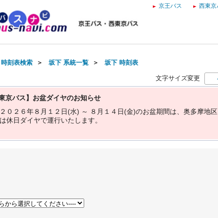
京王バス
西東京
・時刻表検索
＞
坂下 系統一覧
＞
坂下 時刻表
文字サイズ変更
東京バス】お盆ダイヤのお知らせ
２
０
２
６
年
８
月
１
２
日
(
水
)
～
８
月
１
４
日
(
金
)
の
お
盆
期
間
は
、
奥
多
摩
地
区
は
休
日
ダ
イ
ヤ
で
運
行
い
た
し
ま
す
。