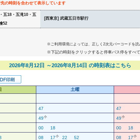
行先の時刻を合わせて表示しています
5・五18・五滝10・五
[西東京] 武蔵五日市駅行
檜52
※ご利用環境によっては、正しく2次元バーコードを読
※下記の時刻をクリックすると停車バス停をすべ
2026年8月12日 ～2026年8月14日 の時刻表はこちら
日
土曜
47
47
小
小
49
49
00
18
00
18
小
小
3
08
17
22
52
08
17