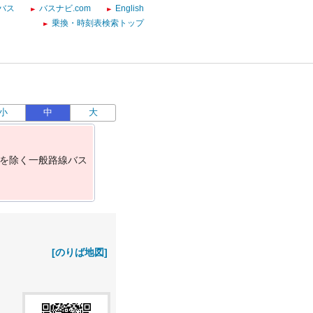
バス
バスナビ.com
English
乗換・時刻表検索トップ
小
中
大
を
除
く
一
般
路
線
バ
ス
[のりば地図]