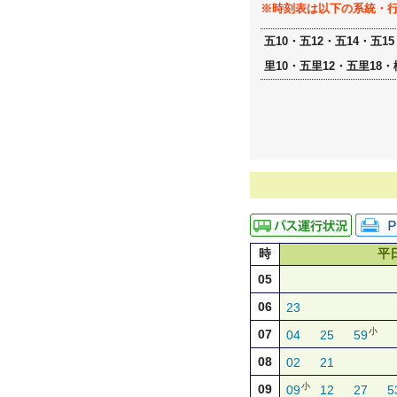
※時刻表は以下の系統・
五10・五12・五14・五1
里10・五里12・五里18・
時
平
05
06
23
小
07
04
25
59
08
02
21
小
09
09
12
27
5