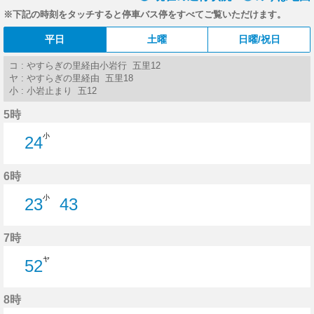
※下記の時刻をタッチすると停車バス停をすべてご覧いただけます。
平日
土曜
日曜/祝日
コ : やすらぎの里経由小岩行 五里12
ヤ : やすらぎの里経由 五里18
小 : 小岩止まり 五12
5時
小
24
24分はつ
6時
小
23
43
23分はつ
43分はつ
7時
ヤ
52
52分はつ
8時