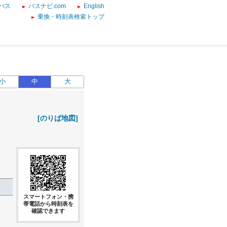
バス
バスナビ.com
English
乗換・時刻表検索トップ
小
中
大
[のりば地図]
スマートフォン・携
帯電話から時刻表を
確認できます