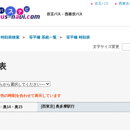
京王バス
西東京
・時刻表検索
＞
笹平橋 系統一覧
＞
笹平橋 時刻表
文字サイズ変更
表
行先の時刻を合わせて表示しています
[西東京] 奥多摩駅行
・奥14・奥15