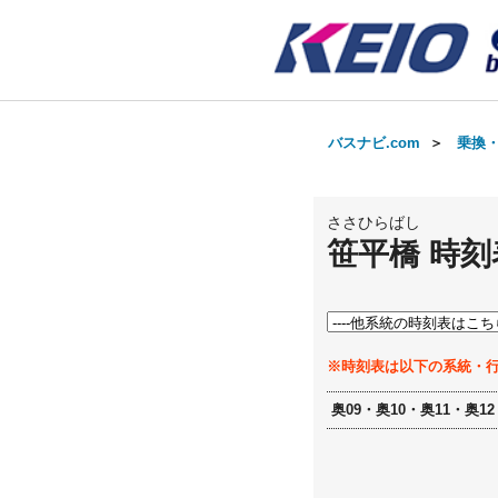
バスナビ.com
＞
乗換
ささひらばし
笹平橋 時刻
※時刻表は以下の系統・
奥09・奥10・奥11・奥12