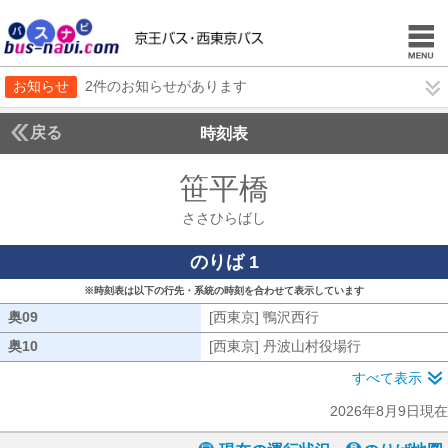
お知らせ
2件のお知らせがあります
戻る
時刻表
笹平橋
ささひらば
ささひらばし
のりば 1
※時刻表は以下の行先・系統の時刻を合わせて表示しています
奥09
奥09
[西東京] 鴨沢西行
[西東京] 鴨沢西行
奥10
奥10
[西東京] 丹波山村役場行
[西東京] 丹
すべて表示
2026年8月9日現在