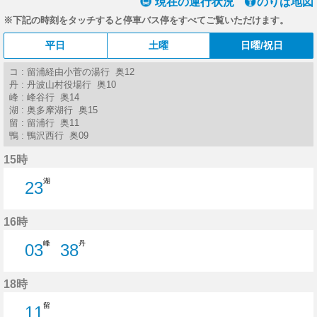
現在の運行状況
のりば地図
※下記の時刻をタッチすると停車バス停をすべてご覧いただけます。
平日
土曜
日曜/祝日
コ : 留浦経由小菅の湯行 奥12
丹 : 丹波山村役場行 奥10
峰 : 峰谷行 奥14
湖 : 奥多摩湖行 奥15
留 : 留浦行 奥11
鴨 : 鴨沢西行 奥09
15時
湖
23
23分はつ
16時
峰
丹
03
38
3分はつ
38分はつ
18時
留
11