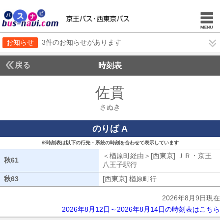
お知らせ
3件のお知らせがあります
戻る
時刻表
佐貫
さぬき
さぬき
のりば A
※時刻表は以下の行先・系統の時刻を合わせて表示しています
＜楢原町経由＞[西東京] ＪＲ・京王
秋61
秋61
八王子駅行
楢原町経由[西東京] ＪＲ
秋63
秋63
[西東京] 楢原町行
[西東京] 楢原町行
2026年8月9日現在
2026年8月12日～2026年8月14日の時刻表はこちら