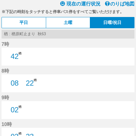
現在の運行状況
のりば地図
※下記の時刻をタッチすると停車バス停をすべてご覧いただけます。
平日
土曜
日曜/祝日
楢 : 楢原町止まり 秋63
7時
楢
42
42分はつ
8時
楢
08
22
8分はつ
22分はつ
9時
楢
02
2分はつ
10時
楢