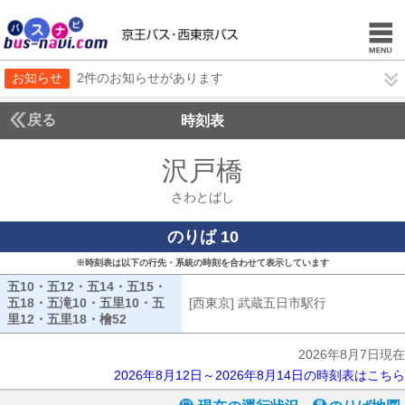
お知らせ
2件のお知らせがあります
戻る
時刻表
沢戸橋
さわとばし
さわとばし
のりば 10
※時刻表は以下の行先・系統の時刻を合わせて表示しています
五10・五12・五14・五15・
五18・五滝10・五里10・五
[西東京] 武蔵五日市駅行
[西東京] 武
里12・五里18・檜52
五10・五12・五14・五15・五18・五滝10・五里
2026年8月7日現在
2026年8月12日～2026年8月14日の時刻表はこちら