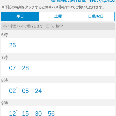
現在の運行状況
のりば地図
※下記の時刻をタッチすると停車バス停をすべてご覧いただけます。
平日
土曜
日曜/祝日
小 : 小型バスで運行します 五15、檜52
6時
26
26分はつ
7時
07
28
7分はつ
28分はつ
8時
小
02
05
24
2分はつ
5分はつ
24分はつ
9時
小
12
15
30
56