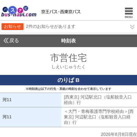
お知らせ
2件のお知らせがあります
戻る
時刻表
市営住宅
しえいじゅ
しえいじゅうたく
のりば B
※時刻表は以下の行先・系統の時刻を合わせて表示しています
[西東京] 河辺駅北口（塩船観音入口
河11
河11
経由）行
[西東京] 河辺駅北口（塩船
＜大門・青梅看護専門学校経由＞[西
河11
河11
東京] 河辺駅北口（塩船観音入口経
由）行
大門・青梅看護専門学校経由[
2026年8月8日現在