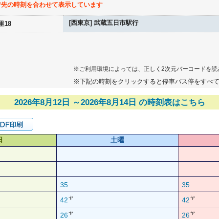
行先の時刻を合わせて表示しています
[西東京] 武蔵五日市駅行
里18
※ご利用環境によっては、正しく2次元バーコードを読
※下記の時刻をクリックすると停車バス停をすべ
2026年8月12日 ～2026年8月14日 の時刻表はこちら
日
土曜
35
35
ヤ
ヤ
42
42
ヤ
ヤ
26
26