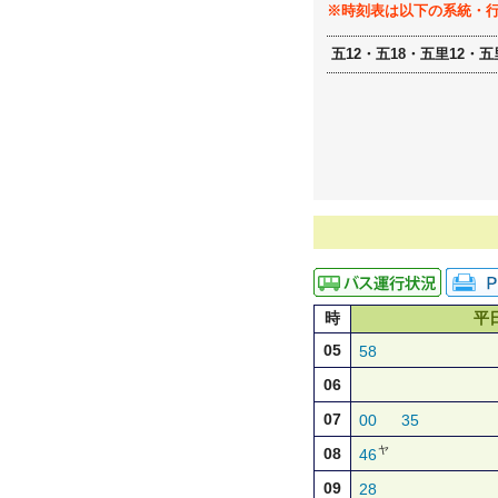
※時刻表は以下の系統・
五12・五18・五里12・五
時
平
05
58
06
07
00
35
ヤ
08
46
09
28