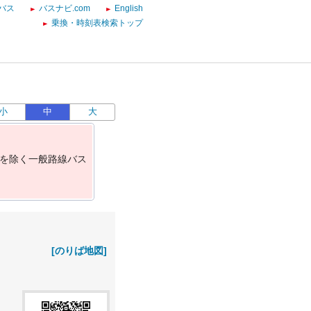
バス
バスナビ.com
English
乗換・時刻表検索トップ
小
中
大
を
除
く
一
般
路
線
バ
ス
[のりば地図]