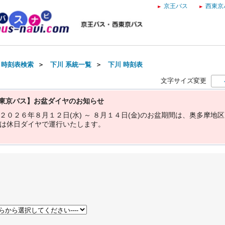
京王バス
西東京
・時刻表検索
＞
下川 系統一覧
＞
下川 時刻表
文字サイズ変更
東京バス】お盆ダイヤのお知らせ
２
０
２
６
年
８
月
１
２
日
(
水
)
～
８
月
１
４
日
(
金
)
の
お
盆
期
間
は
、
奥
多
摩
地
区
は
休
日
ダ
イ
ヤ
で
運
行
い
た
し
ま
す
。