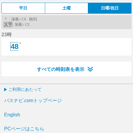
平日
土曜
日曜/祝日
＊ : 深夜バス 秋01
太字
: 深夜バス
23時
＊
48
48分はつ
すべての時刻表を表示
ご利用にあたって
バスナビ.comトップページ
English
PCページはこちら