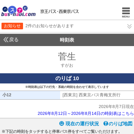
お知らせ
2件のお知らせがあります
戻る
時刻表
菅生
すがお
すがお
のりば 10
※時刻表は以下の行先・系統の時刻を合わせて表示しています
小12
小12
[西東京] 西東京バス青梅支所行
[西東
2026年8月7日現在
2026年8月12日～2026年8月14日の時刻表はこちら
現在の運行状況
のりば地図
※下記の時刻をタッチすると停車バス停をすべてご覧いただけます。