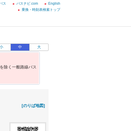
バス
バスナビ.com
English
乗換・時刻表検索トップ
小
中
大
を
除
く
一
般
路
線
バ
ス
[のりば地図]