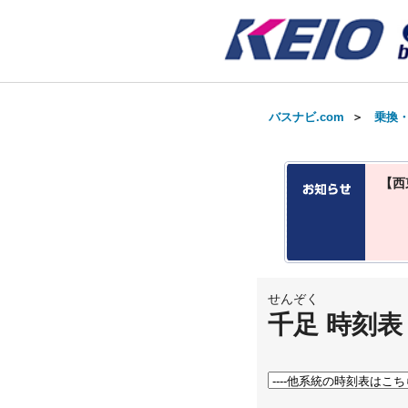
バスナビ.com
＞
乗換
【西
せんぞく
千足 時刻表