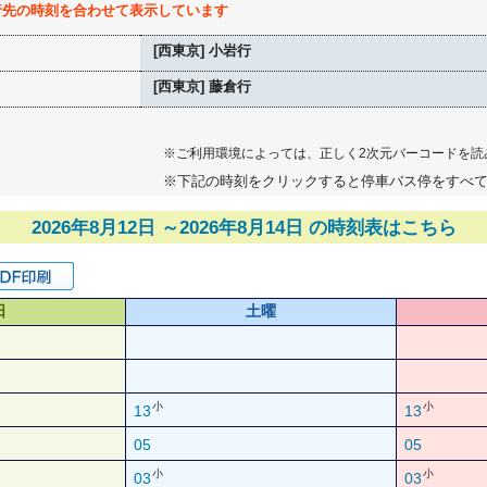
行先の時刻を合わせて表示しています
[西東京] 小岩行
[西東京] 藤倉行
※ご利用環境によっては、正しく2次元バーコードを読
※下記の時刻をクリックすると停車バス停をすべ
2026年8月12日 ～2026年8月14日 の時刻表はこちら
日
土曜
小
小
13
13
05
05
小
小
03
03