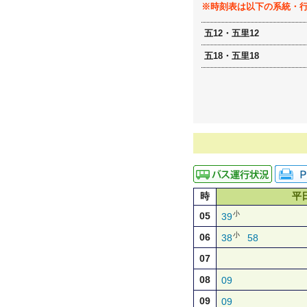
※時刻表は以下の系統・
五12・五里12
五18・五里18
時
平
小
05
39
小
06
38
58
07
08
09
09
09