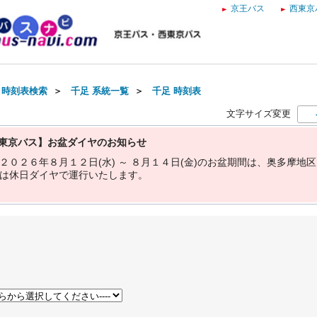
京王バス
西東京
・時刻表検索
＞
千足 系統一覧
＞
千足 時刻表
文字サイズ変更
東京バス】お盆ダイヤのお知らせ
２
０
２
６
年
８
月
１
２
日
(
水
)
～
８
月
１
４
日
(
金
)
の
お
盆
期
間
は
、
奥
多
摩
地
区
は
休
日
ダ
イ
ヤ
で
運
行
い
た
し
ま
す
。