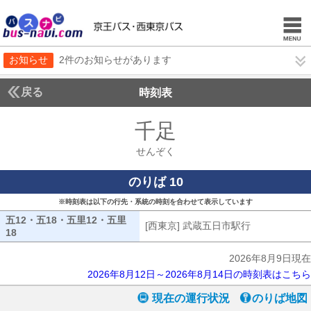
お知らせ
2件のお知らせがあります
戻る
時刻表
千足
せんぞく
せんぞく
のりば 10
※時刻表は以下の行先・系統の時刻を合わせて表示しています
五12・五18・五里12・五里
[西東京] 武蔵五日市駅行
[西東京] 武
18
五12・五18・五里12・五里18
2026年8月9日現在
2026年8月12日～2026年8月14日の時刻表はこちら
現在の運行状況
のりば地図