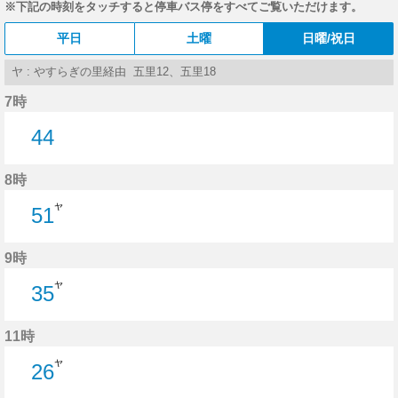
※下記の時刻をタッチすると停車バス停をすべてご覧いただけます。
平日
土曜
日曜/祝日
ヤ : やすらぎの里経由 五里12、五里18
7時
44
44分はつ
8時
ヤ
51
51分はつ
9時
ヤ
35
35分はつ
11時
ヤ
26