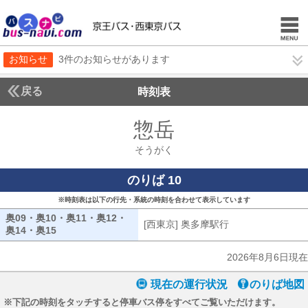
お知らせ
3件のお知らせがあります
戻る
時刻表
惣岳
そうがく
そうがく
のりば 10
※時刻表は以下の行先・系統の時刻を合わせて表示しています
奥09・奥10・奥11・奥12・
[西東京] 奥多摩駅行
[西東京] 奥多摩駅
奥14・奥15
奥09・奥10・奥11・奥12・奥14・奥15
2026年8月6日現在
現在の運行状況
のりば地図
※下記の時刻をタッチすると停車バス停をすべてご覧いただけます。