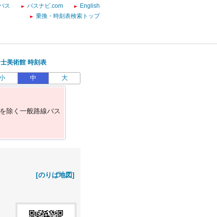
バス
バスナビ.com
English
乗換・時刻表検索トップ
士美術館 時刻表
小
中
大
を
除
く
一
般
路
線
バ
ス
[のりば地図]