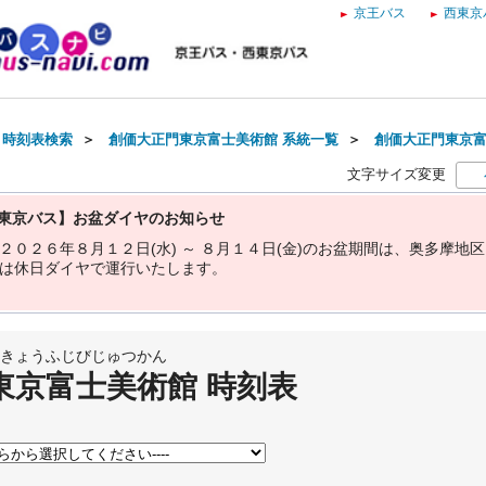
京王バス
西東京
・時刻表検索
＞
創価大正門東京富士美術館 系統一覧
＞
創価大正門東京富
文字サイズ変更
東京バス】お盆ダイヤのお知らせ
２
０
２
６
年
８
月
１
２
日
(
水
)
～
８
月
１
４
日
(
金
)
の
お
盆
期
間
は
、
奥
多
摩
地
区
は
休
日
ダ
イ
ヤ
で
運
行
い
た
し
ま
す
。
きょうふじびじゅつかん
東京富士美術館 時刻表