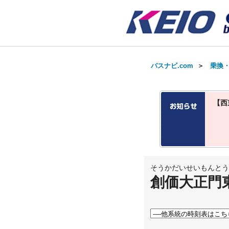
バスナビ.com
＞
乗換
【西
そうかだいせいもんとう
創価大正門