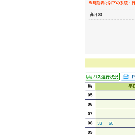
※時刻表は以下の系統・
高月03
時
平
05
06
07
08
33
58
09