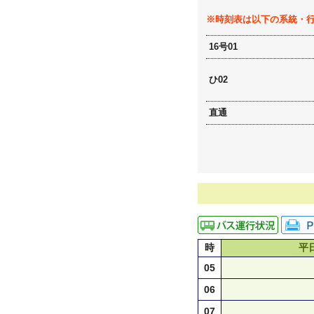
※時刻表は以下の系統・
16号01
ひ02
直通
時
平
05
06
07