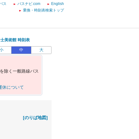
バス
バスナビ.com
English
乗換・時刻表検索トップ
士美術館 時刻表
小
中
大
を
除
く
一
般
路
線
バ
ス
運休について
[のりば地図]