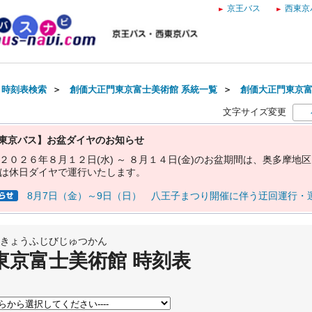
京王バス
西東京
・時刻表検索
＞
創価大正門東京富士美術館 系統一覧
＞
創価大正門東京富
文字サイズ変更
東京バス】お盆ダイヤのお知らせ
２
０
２
６
年
８
月
１
２
日
(
水
)
～
８
月
１
４
日
(
金
)
の
お
盆
期
間
は
、
奥
多
摩
地
区
は
休
日
ダ
イ
ヤ
で
運
行
い
た
し
ま
す
。
8月7日（金）～9日（日） 八王子まつり開催に伴う迂回運行・
きょうふじびじゅつかん
東京富士美術館 時刻表