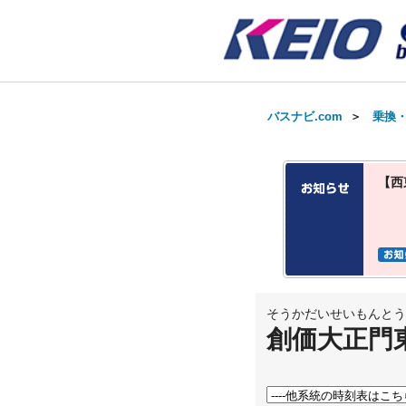
バスナビ.com
＞
乗換
【西
そうかだいせいもんとう
創価大正門