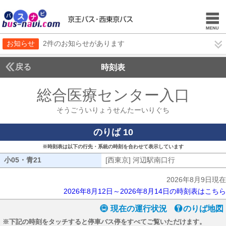
お知らせ
2件のお知らせがあります
戻る
時刻表
総合医療センター入口
そう
そうごういりょうせんたーいりぐち
のりば 10
※時刻表は以下の行先・系統の時刻を合わせて表示しています
小05・青21
小05・青21
[西東京] 河辺駅南口行
[西東京] 河辺
2026年8月9日現在
2026年8月12日～2026年8月14日の時刻表はこちら
現在の運行状況
のりば地図
※下記の時刻をタッチすると停車バス停をすべてご覧いただけます。