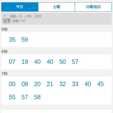
平日
土曜
日曜/祝日
＊ : 深夜バス バ01、日21
太字
: 深夜バス
5時
35
59
35分はつ
59分はつ
6時
07
19
40
40
50
57
7分はつ
19分はつ
40分はつ
40分はつ
50分はつ
57分はつ
7時
00
08
20
21
32
33
40
45
0分はつ
8分はつ
20分はつ
21分はつ
32分はつ
33分はつ
40分はつ
45分
55
57
58
55分はつ
57分はつ
58分はつ