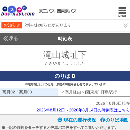
お知らせ
2件のお知らせがあります
戻る
時刻表
滝山城址下
たきやま
たきやまじょうしした
のりば B
※時刻表は以下の行先・系統の時刻を合わせて表示しています
高月02・高月03
高月02・高月03
＜高月経由＞[西東京] 拝島駅行
高月経
2026年8月6日現在
2026年8月12日～2026年8月14日の時刻表はこちら
現在の運行状況
のりば地図
※下記の時刻をタッチすると停車バス停をすべてご覧いただけます。