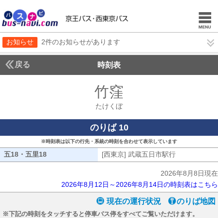
お知らせ
2件のお知らせがあります
戻る
時刻表
竹窪
たけくぼ
たけくぼ
のりば 10
※時刻表は以下の行先・系統の時刻を合わせて表示しています
五18・五里18
五18・五里18
[西東京] 武蔵五日市駅行
[西東京] 武
2026年8月8日現在
2026年8月12日～2026年8月14日の時刻表はこちら
現在の運行状況
のりば地図
※下記の時刻をタッチすると停車バス停をすべてご覧いただけます。