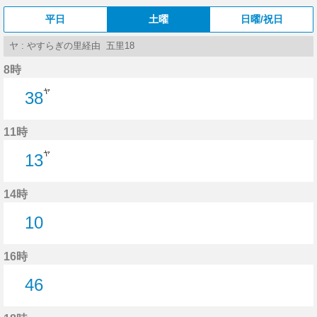
平日
土曜
日曜/祝日
ヤ : やすらぎの里経由 五里18
8時
ヤ
38
38分はつ
11時
ヤ
13
13分はつ
14時
10
10分はつ
16時
46
46分はつ