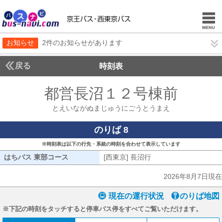
お知らせ
2件のお知らせがあります
戻る
時刻表
都営長沼１２号棟前
とえ
とえいながぬまじゅうにごうとうまえ
のりば 8
※時刻表は以下の行先・系統の時刻を合わせて表示しています
はちバス 東部コース
はちバス 東部コース
[西東京] 長沼行
[西東京] 長沼行
2026年8月7日現在
現在の運行状況
のりば地図
※下記の時刻をタッチすると停車バス停をすべてご覧いただけます。