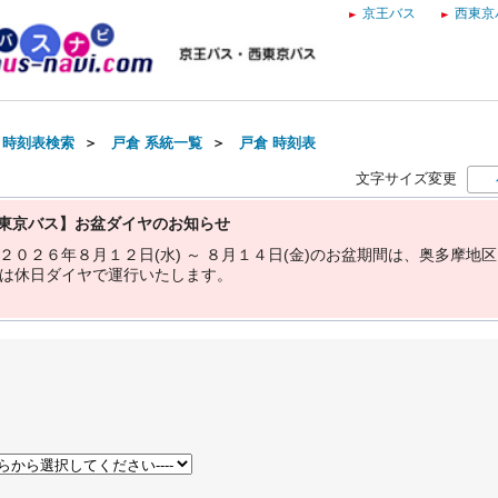
京王バス
西東京
・時刻表検索
＞
戸倉 系統一覧
＞
戸倉 時刻表
文字サイズ変更
東京バス】お盆ダイヤのお知らせ
２
０
２
６
年
８
月
１
２
日
(
水
)
～
８
月
１
４
日
(
金
)
の
お
盆
期
間
は
、
奥
多
摩
地
区
は
休
日
ダ
イ
ヤ
で
運
行
い
た
し
ま
す
。