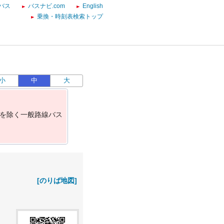
バス
バスナビ.com
English
乗換・時刻表検索トップ
小
中
大
を
除
く
一
般
路
線
バ
ス
[のりば地図]