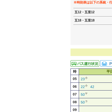
※時刻表は以下の系統・
五12・五里12
五18・五里18
時
平
小
05
23
小
06
22
42
ヤ
07
50
コ
08
50
09