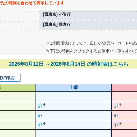
行先の時刻を合わせて表示しています
[西東京] 小岩行
[西東京] 藤倉行
※ご利用環境によっては、正しく2次元バーコードを読
※下記の時刻をクリックすると停車バス停をすべ
2026年8月12日 ～2026年8月14日 の時刻表はこちら
日
土曜
小
小
57
57
47
47
小
小
47
47