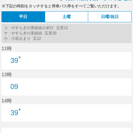
※下記の時刻をタッチすると停車バス停をすべてご覧いただけます。
平日
土曜
日曜/祝日
コ : やすらぎの里経由小岩行 五里12
ヤ : やすらぎの里経由 五里18
小 : 小岩止まり 五12
11時
ヤ
39
39分はつ
13時
09
9分はつ
14時
ヤ
39
39分はつ