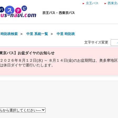
京王バス
西東京
・時刻表検索
＞
中里 系統一覧
＞
中里 時刻表
文字サイズ変更
東京バス】お盆ダイヤのお知らせ
２
０
２
６
年
８
月
１
２
日
(
水
)
～
８
月
１
４
日
(
金
)
の
お
盆
期
間
は
、
奥
多
摩
地
区
は
休
日
ダ
イ
ヤ
で
運
行
い
た
し
ま
す
。