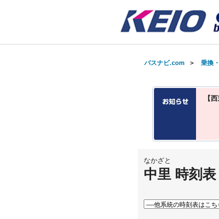
バスナビ.com
＞
乗換
【西
なかざと
中里 時刻表