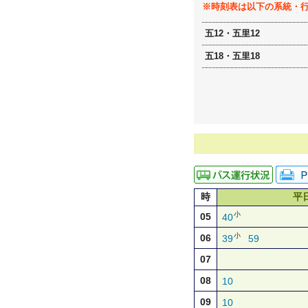
※時刻表は以下の系統・
五12・五里12
五18・五里18
時
平
小
05
40
小
06
39
59
07
08
10
09
10