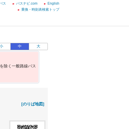
バス
バスナビ.com
English
乗換・時刻表検索トップ
小
中
大
を
除
く
一
般
路
線
バ
ス
[のりば地図]