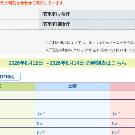
行先の時刻を合わせて表示しています
[西東京] 小岩行
[西東京] 藤倉行
※ご利用環境によっては、正しく2次元バーコードを読
※下記の時刻をクリックすると停車バス停をすべ
2026年8月12日 ～2026年8月14日 の時刻表はこちら
日
土曜
小
小
14
14
06
06
小
小
04
04