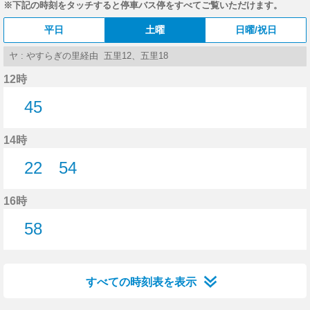
※下記の時刻をタッチすると停車バス停をすべてご覧いただけます。
平日
土曜
日曜/祝日
ヤ : やすらぎの里経由 五里12、五里18
12時
45
45分はつ
14時
22
54
22分はつ
54分はつ
16時
58
58分はつ
すべての時刻表を表示