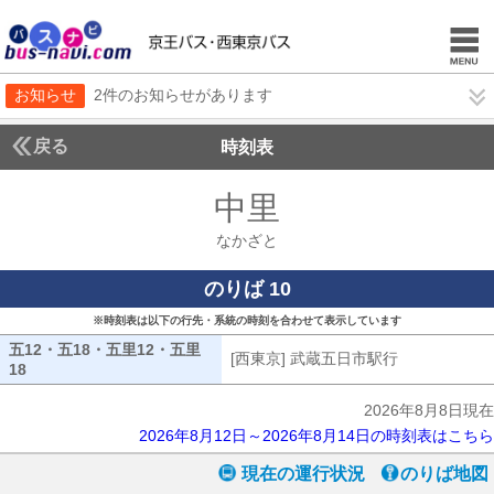
お知らせ
2件のお知らせがあります
戻る
時刻表
中里
なかざと
なかざと
のりば 10
※時刻表は以下の行先・系統の時刻を合わせて表示しています
五12・五18・五里12・五里
[西東京] 武蔵五日市駅行
[西東京] 武
18
五12・五18・五里12・五里18
2026年8月8日現在
2026年8月12日～2026年8月14日の時刻表はこちら
現在の運行状況
のりば地図