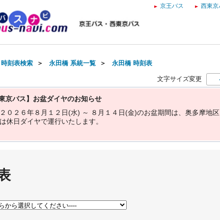
京王バス
西東京
・時刻表検索
＞
永田橋 系統一覧
＞
永田橋 時刻表
文字サイズ変更
東京バス】お盆ダイヤのお知らせ
２
０
２
６
年
８
月
１
２
日
(
水
)
～
８
月
１
４
日
(
金
)
の
お
盆
期
間
は
、
奥
多
摩
地
区
は
休
日
ダ
イ
ヤ
で
運
行
い
た
し
ま
す
。
表