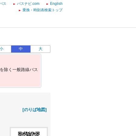
バス
バスナビ.com
English
乗換・時刻表検索トップ
小
中
大
を
除
く
一
般
路
線
バ
ス
[のりば地図]