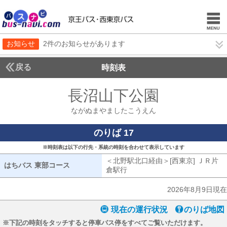
お知らせ
2件のお知らせがあります
戻る
時刻表
長沼山下公園
ながぬま
ながぬまやましたこうえん
のりば 17
※時刻表は以下の行先・系統の時刻を合わせて表示しています
＜北野駅北口経由＞[西東京] ＪＲ片
はちバス 東部コース
はちバス 東部コース
倉駅行
北野駅北口経由[西東京] ＪＲ
2026年8月9日現在
現在の運行状況
のりば地図
※下記の時刻をタッチすると停車バス停をすべてご覧いただけます。