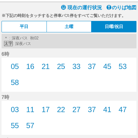
現在の運行状況
のりば地図
※下記の時刻をタッチすると停車バス停をすべてご覧いただけます。
平日
土曜
日曜/祝日
＊ : 深夜バス 秋02
太字
: 深夜バス
6時
05
16
21
25
33
37
45
53
5分はつ
16分はつ
21分はつ
25分はつ
33分はつ
37分はつ
45分はつ
53分
58
58分はつ
7時
03
11
17
22
27
37
41
47
3分はつ
11分はつ
17分はつ
22分はつ
27分はつ
37分はつ
41分はつ
47分
55
57
55分はつ
57分はつ