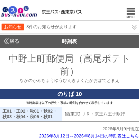
お知らせ
3件のお知らせがあります
戻る
時刻表
中野上町郵便局（高尾ポテト
前）
なかのかみち
なかのかみちょうゆうびんきょくたかおぽてとまえ
のりば 10
※時刻表は以下の行先・系統の時刻を合わせて表示しています
工01・工02・秋01・秋02・
[西東京] ＪＲ・京王八王子駅行
[西東
秋03・秋04・秋05・秋61
工01・工02・秋01・秋02・秋03・秋04・秋
2026年8月9日現在
2026年8月12日～2026年8月14日の時刻表はこちら