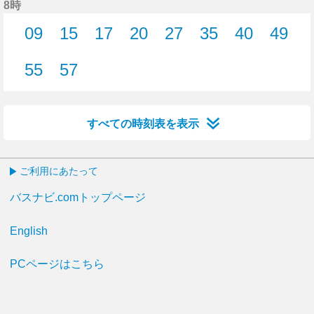
8時
09
15
17
20
27
35
40
49
9分はつ
15分はつ
17分はつ
20分はつ
27分はつ
35分はつ
40分はつ
49分
55
57
55分はつ
57分はつ
すべての時刻表を表示
ご利用にあたって
バスナビ.comトップページ
English
PCページはこちら