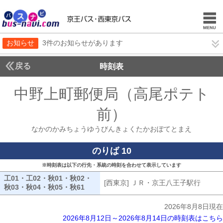
お知らせ
3件のお知らせがあります
戻る
時刻表
中野上町郵便局（高尾ポテト
前）
なかのかみち
なかのかみちょうゆうびんきょくたかおぽてとまえ
のりば 10
※時刻表は以下の行先・系統の時刻を合わせて表示しています
工01・工02・秋01・秋02・
[西東京] ＪＲ・京王八王子駅行
[西東
秋03・秋04・秋05・秋61
工01・工02・秋01・秋02・秋03・秋04・秋
2026年8月8日現在
2026年8月12日～2026年8月14日の時刻表はこちら