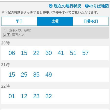
現在の運行状況
のりば地図
※下記の時刻をタッチすると停車バス停をすべてご覧いただけます。
平日
土曜
日曜/祝日
＊ : 深夜バス 秋02
太字
: 深夜バス
20時
06
15
22
30
41
51
57
6分はつ
15分はつ
22分はつ
30分はつ
41分はつ
51分はつ
57分はつ
21時
15
25
35
49
15分はつ
25分はつ
35分はつ
49分はつ
22時
01
12
23
32
1分はつ
12分はつ
23分はつ
32分はつ