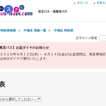
京王バス
西東京
・時刻表検索
＞
中福生 系統一覧
＞
中福生 時刻表
文字サイズ変更
東京バス】お盆ダイヤのお知らせ
２
０
２
６
年
８
月
１
２
日
(
水
)
～
８
月
１
４
日
(
金
)
の
お
盆
期
間
は
、
奥
多
摩
地
区
は
休
日
ダ
イ
ヤ
で
運
行
い
た
し
ま
す
。
表