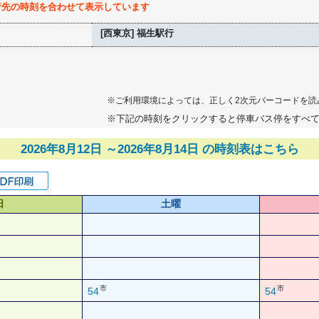
行先の時刻を合わせて表示しています
[西東京] 福生駅行
※ご利用環境によっては、正しく2次元バーコードを読
※下記の時刻をクリックすると停車バス停をすべ
2026年8月12日 ～2026年8月14日 の時刻表はこちら
日
土曜
市
市
54
54