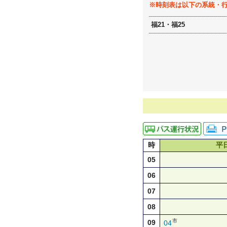
※時刻表は以下の系統・
福21・福25
時
平
05
06
07
08
市
09
04