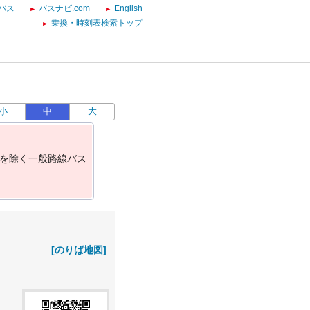
バス
バスナビ.com
English
乗換・時刻表検索トップ
小
中
大
を
除
く
一
般
路
線
バ
ス
[のりば地図]