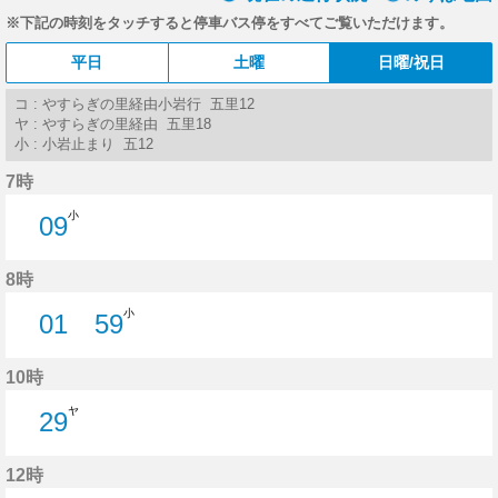
※下記の時刻をタッチすると停車バス停をすべてご覧いただけます。
平日
土曜
日曜/祝日
コ : やすらぎの里経由小岩行 五里12
ヤ : やすらぎの里経由 五里18
小 : 小岩止まり 五12
7時
小
09
9分はつ
8時
小
01
59
1分はつ
59分はつ
10時
ヤ
29
29分はつ
12時