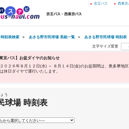
京王バス
西東京
・時刻表検索
＞
あきる野市民球場 系統一覧
＞
あきる野市民球場 時刻表
文字サイズ変更
東京バス】お盆ダイヤのお知らせ
２
０
２
６
年
８
月
１
２
日
(
水
)
～
８
月
１
４
日
(
金
)
の
お
盆
期
間
は
、
奥
多
摩
地
区
は
休
日
ダ
イ
ヤ
で
運
行
い
た
し
ま
す
。
ょう
民球場 時刻表