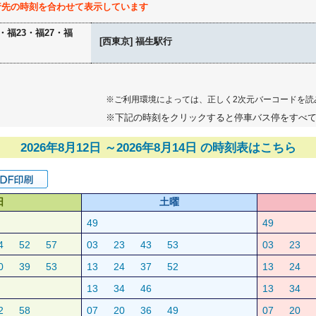
行先の時刻を合わせて表示しています
1・福23・福27・福
[西東京] 福生駅行
※ご利用環境によっては、正しく2次元バーコードを読
※下記の時刻をクリックすると停車バス停をすべ
2026年8月12日 ～2026年8月14日 の時刻表はこちら
日
土曜
49
49
4
52
57
03
23
43
53
03
23
0
39
53
13
24
37
52
13
24
13
34
46
13
34
2
58
07
20
36
49
07
20