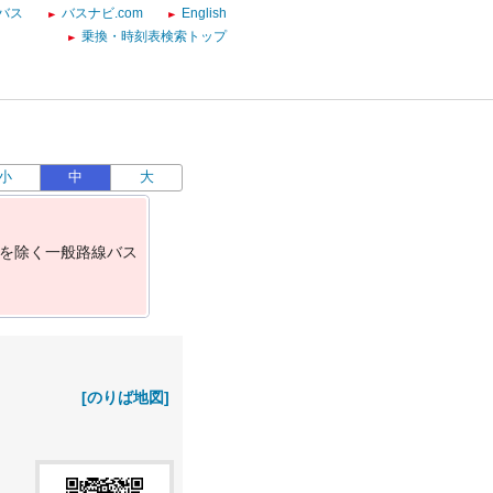
バス
バスナビ.com
English
乗換・時刻表検索トップ
小
中
大
を
除
く
一
般
路
線
バ
ス
[のりば地図]