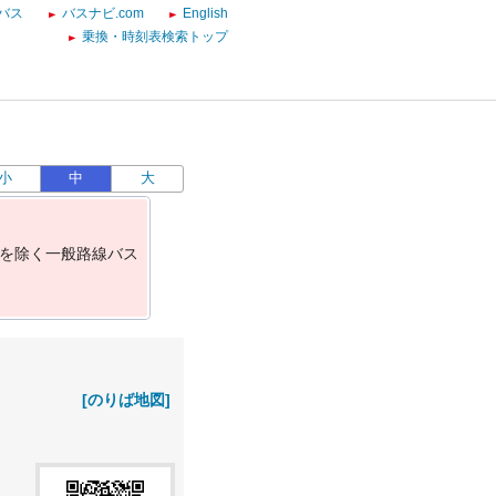
バス
バスナビ.com
English
乗換・時刻表検索トップ
小
中
大
を
除
く
一
般
路
線
バ
ス
[のりば地図]