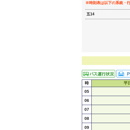
※時刻表は以下の系統・
五14
時
平
05
06
07
08
09