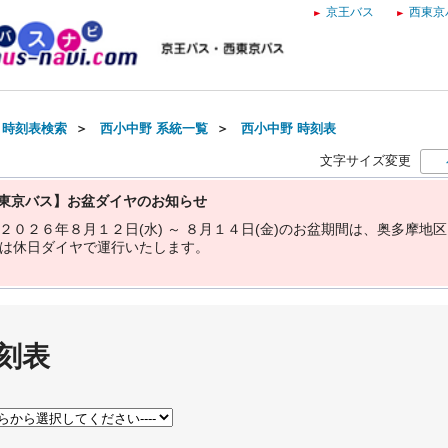
京王バス
西東京
・時刻表検索
＞
西小中野 系統一覧
＞
西小中野 時刻表
文字サイズ変更
東京バス】お盆ダイヤのお知らせ
２
０
２
６
年
８
月
１
２
日
(
水
)
～
８
月
１
４
日
(
金
)
の
お
盆
期
間
は
、
奥
多
摩
地
区
は
休
日
ダ
イ
ヤ
で
運
行
い
た
し
ま
す
。
刻表