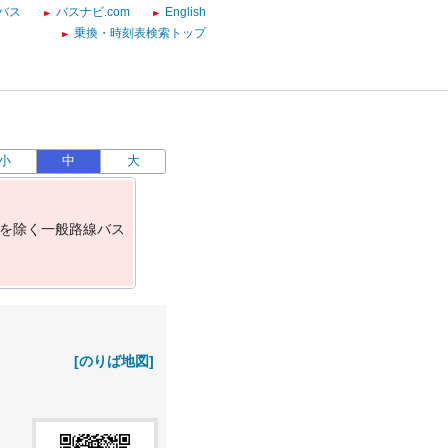
バス
バスナビ.com
English
乗換・時刻表検索トップ
小
中
大
を
除
く
一
般
路
線
バ
ス
[のりば地図]