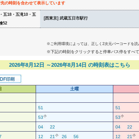
行先の時刻を合わせて表示しています
5・五18・五滝10・五
[西東京] 武蔵五日市駅行
檜52
※ご利用環境によっては、正しく2次元バーコードを読
※下記の時刻をクリックすると停車バス停をすべ
2026年8月12日 ～2026年8月14日 の時刻表はこちら
日
土曜
51
51
小
小
53
53
04
22
04
22
小
小
7
12
21
26
56
12
21