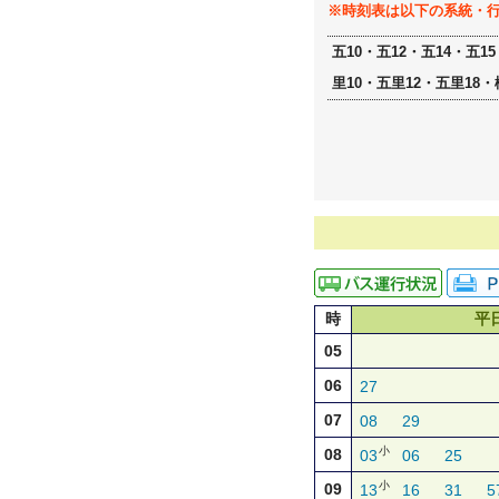
※時刻表は以下の系統・
五10・五12・五14・五1
里10・五里12・五里18・
時
平
05
06
27
07
08
29
小
08
03
06
25
小
09
13
16
31
5