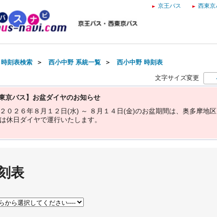
京王バス
西東京
・時刻表検索
＞
西小中野 系統一覧
＞
西小中野 時刻表
文字サイズ変更
東京バス】お盆ダイヤのお知らせ
２
０
２
６
年
８
月
１
２
日
(
水
)
～
８
月
１
４
日
(
金
)
の
お
盆
期
間
は
、
奥
多
摩
地
区
は
休
日
ダ
イ
ヤ
で
運
行
い
た
し
ま
す
。
刻表