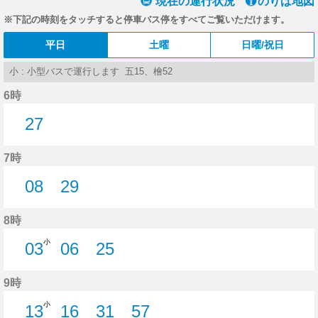
現在の運行状況
のりば地図
※下記の時刻をタッチすると停車バス停をすべてご覧いただけます。
平日
土曜
日曜/祝日
小 : 小型バスで運行します 五15、檜52
6時
27
27分はつ
7時
08
29
8分はつ
29分はつ
8時
小
03
06
25
3分はつ
6分はつ
25分はつ
9時
小
13
16
31
57