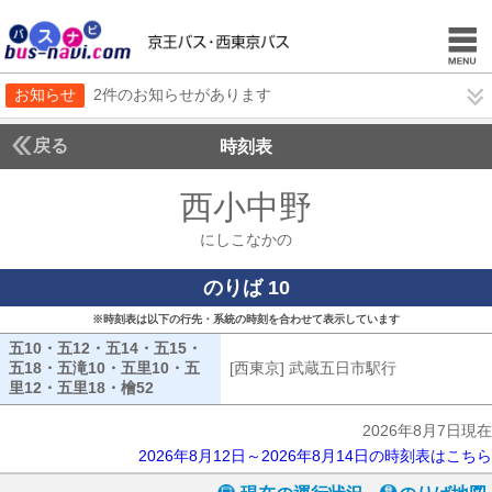
お知らせ
2件のお知らせがあります
戻る
時刻表
西小中野
にしこなか
にしこなかの
のりば 10
※時刻表は以下の行先・系統の時刻を合わせて表示しています
五10・五12・五14・五15・
五18・五滝10・五里10・五
[西東京] 武蔵五日市駅行
[西東京] 武
里12・五里18・檜52
五10・五12・五14・五15・五18・五滝10・五里
2026年8月7日現在
2026年8月12日～2026年8月14日の時刻表はこちら