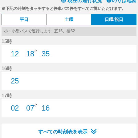
現在の運行状況
のりば地図
※下記の時刻をタッチすると停車バス停をすべてご覧いただけます。
平日
土曜
日曜/祝日
小 : 小型バスで運行します 五15、檜52
15時
小
12
18
35
12分はつ
18分はつ
35分はつ
16時
25
25分はつ
17時
小
02
07
16
2分はつ
7分はつ
16分はつ
すべての時刻表を表示