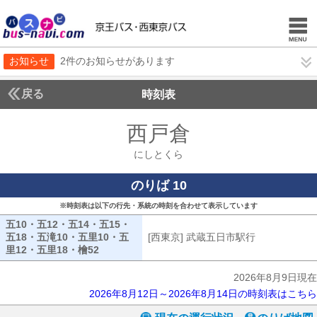
お知らせ
2件のお知らせがあります
戻る
時刻表
西戸倉
にしとくら
にしとくら
のりば 10
※時刻表は以下の行先・系統の時刻を合わせて表示しています
五10・五12・五14・五15・
五18・五滝10・五里10・五
[西東京] 武蔵五日市駅行
[西東京] 武
里12・五里18・檜52
五10・五12・五14・五15・五18・五滝10・五里
2026年8月9日現在
2026年8月12日～2026年8月14日の時刻表はこちら