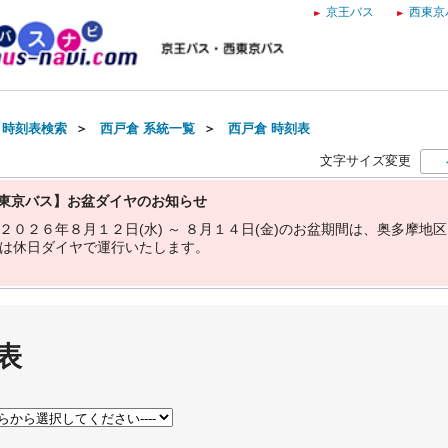
京王バス
西東京
・時刻表検索
＞
西戸倉 系統一覧
＞
西戸倉 時刻表
文字サイズ変更
東京バス】お盆ダイヤのお知らせ
２
０
２
６
年
８
月
１
２
日
(
水
)
～
８
月
１
４
日
(
金
)
の
お
盆
期
間
は
、
奥
多
摩
地
区
は
休
日
ダ
イ
ヤ
で
運
行
い
た
し
ま
す
。
表