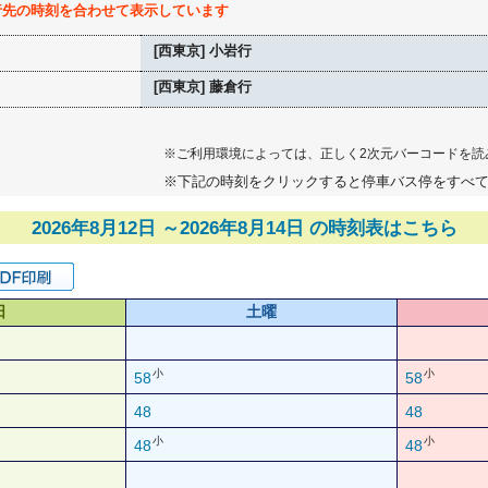
行先の時刻を合わせて表示しています
[西東京] 小岩行
[西東京] 藤倉行
※ご利用環境によっては、正しく2次元バーコードを読
※下記の時刻をクリックすると停車バス停をすべ
2026年8月12日 ～2026年8月14日 の時刻表はこちら
日
土曜
小
小
58
58
48
48
小
小
48
48