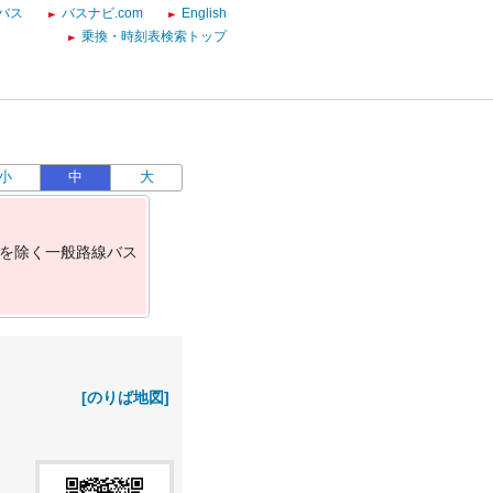
バス
バスナビ.com
English
乗換・時刻表検索トップ
小
中
大
を
除
く
一
般
路
線
バ
ス
[のりば地図]