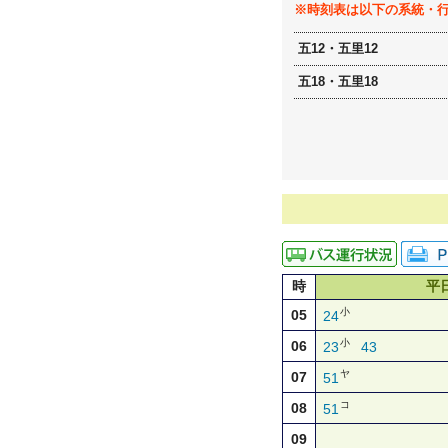
※時刻表は以下の系統・
五12・五里12
五18・五里18
時
平
小
05
24
小
06
23
43
ヤ
07
51
コ
08
51
09