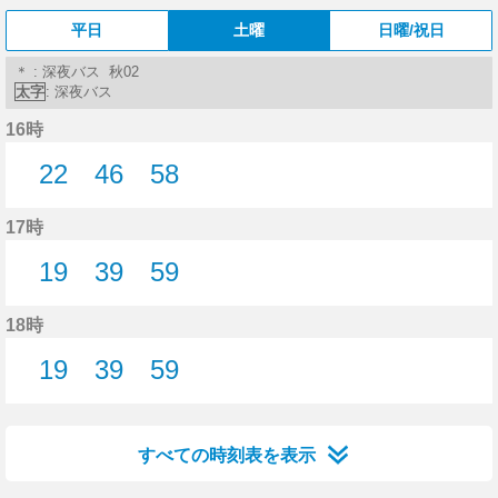
平日
土曜
日曜/祝日
＊ : 深夜バス 秋02
太字
: 深夜バス
16時
22
46
58
22分はつ
46分はつ
58分はつ
17時
19
39
59
19分はつ
39分はつ
59分はつ
18時
19
39
59
19分はつ
39分はつ
59分はつ
すべての時刻表を表示