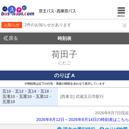
お知らせ
2件のお知らせがあります
戻る
時刻表
荷田子
にたご
にたご
のりば A
※時刻表は以下の行先・系統の時刻を合わせて表示しています
五10・五12・五14・五18・
五滝10・五里10・五里12・
[西東京] 武蔵五日市駅行
[西東京] 武
五里18
五10・五12・五14・五18・五滝10・五里10・五里12・五里18
2026年8月7日現在
2026年8月12日～2026年8月14日の時刻表はこちら