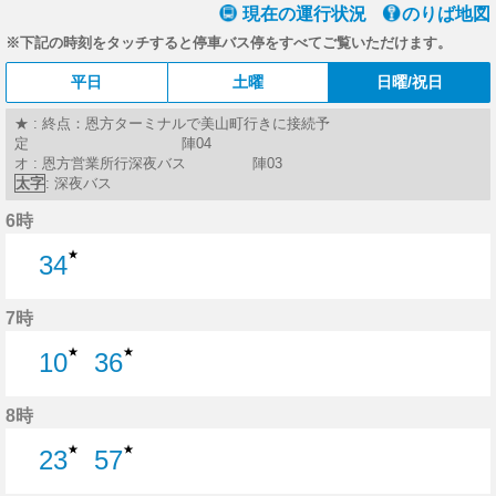
現在の運行状況
のりば地図
※下記の時刻をタッチすると停車バス停をすべてご覧いただけます。
平日
土曜
日曜/祝日
★ : 終点：恩方ターミナルで美山町行きに接続予
定 陣04
オ : 恩方営業所行深夜バス 陣03
太字
: 深夜バス
6時
★
34
34分はつ
7時
★
★
10
36
10分はつ
36分はつ
8時
★
★
23
57
23分はつ
57分はつ