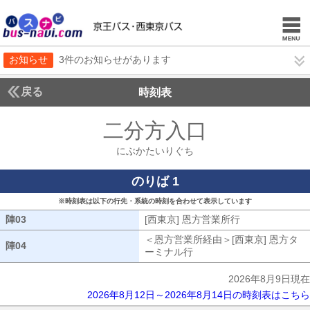
お知らせ
3件のお知らせがあります
戻る
時刻表
二分方入口
にぶかた
にぶかたいりぐち
のりば 1
※時刻表は以下の行先・系統の時刻を合わせて表示しています
陣03
陣03
[西東京] 恩方営業所行
[西東京] 恩方
＜恩方営業所経由＞[西東京] 恩方タ
陣04
陣04
ーミナル行
恩方営業所経由[西東京] 
2026年8月9日現在
2026年8月12日～2026年8月14日の時刻表はこちら