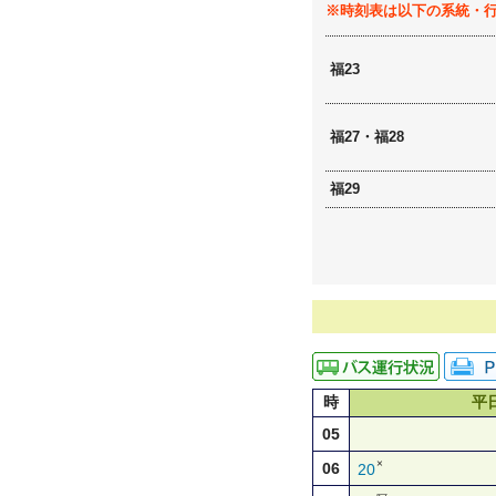
※時刻表は以下の系統・
福23
福27・福28
福29
時
平
05
×
06
20