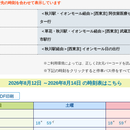
行先の時刻を合わせて表示しています
＜秋川駅・イオンモール経由＞[西東京] 阿伎留医療
ター行
＜草花・秋川駅・イオンモール経由＞[西東京] 武蔵
市駅行
＜秋川駅経由＞[西東京] イオンモール日の出行
※ご利用環境によっては、正しく2次元バーコードを読
※下記の時刻をクリックすると停車バス停をすべ
2026年8月12日 ～2026年8月14日 の時刻表はこちら
日
土曜
×
×
イ
イ
18
59
18
59