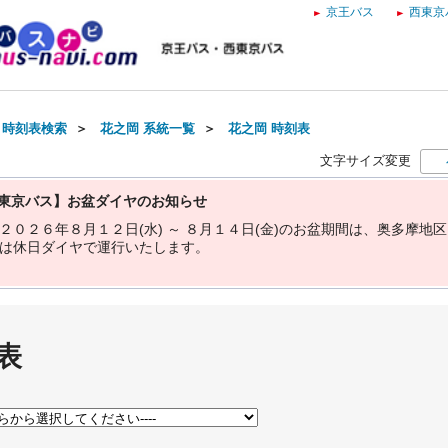
京王バス
西東京
・時刻表検索
＞
花之岡 系統一覧
＞
花之岡 時刻表
文字サイズ変更
東京バス】お盆ダイヤのお知らせ
２
０
２
６
年
８
月
１
２
日
(
水
)
～
８
月
１
４
日
(
金
)
の
お
盆
期
間
は
、
奥
多
摩
地
区
は
休
日
ダ
イ
ヤ
で
運
行
い
た
し
ま
す
。
表