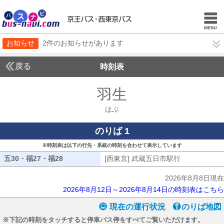
お知らせ
2件のお知らせがあります
戻る
時刻表
羽生
はぶ
はぶ
のりば 1
※時刻表は以下の行先・系統の時刻を合わせて表示しています
五30・福27・福28
五30・福27・福28
[西東京] 武蔵五日市駅行
[西東京] 武
2026年8月8日現在
2026年8月12日～2026年8月14日の時刻表はこちら
現在の運行状況
のりば地図
※下記の時刻をタッチすると停車バス停をすべてご覧いただけます。