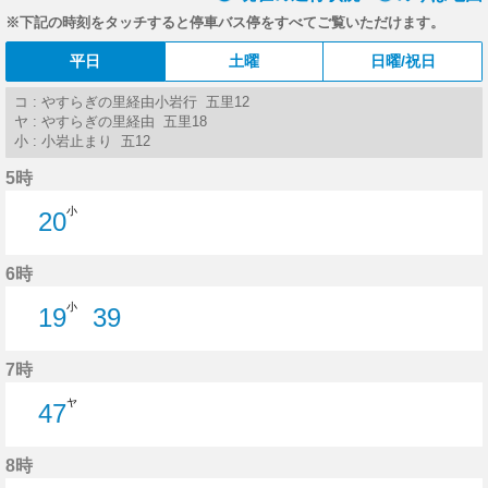
※下記の時刻をタッチすると停車バス停をすべてご覧いただけます。
平日
土曜
日曜/祝日
コ : やすらぎの里経由小岩行 五里12
ヤ : やすらぎの里経由 五里18
小 : 小岩止まり 五12
5時
小
20
20分はつ
6時
小
19
39
19分はつ
39分はつ
7時
ヤ
47
47分はつ
8時