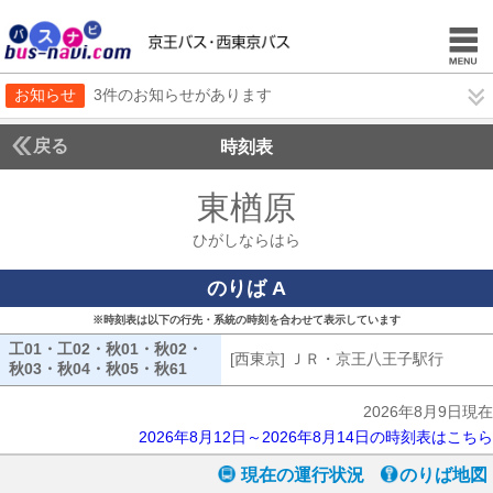
お知らせ
3件のお知らせがあります
戻る
時刻表
東楢原
ひがしなら
ひがしならはら
のりば A
※時刻表は以下の行先・系統の時刻を合わせて表示しています
工01・工02・秋01・秋02・
[西東京] ＪＲ・京王八王子駅行
[西東
秋03・秋04・秋05・秋61
工01・工02・秋01・秋02・秋03・秋04・秋
2026年8月9日現在
2026年8月12日～2026年8月14日の時刻表はこちら
現在の運行状況
のりば地図