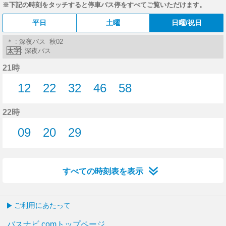
※下記の時刻をタッチすると停車バス停をすべてご覧いただけます。
平日
土曜
日曜/祝日
＊ : 深夜バス 秋02
太字
: 深夜バス
21時
12
22
32
46
58
12分はつ
22分はつ
32分はつ
46分はつ
58分はつ
22時
09
20
29
9分はつ
20分はつ
29分はつ
すべての時刻表を表示
ご利用にあたって
バスナビ.comトップページ