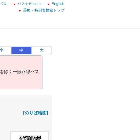
バス
バスナビ.com
English
乗換・時刻表検索トップ
小
中
大
を
除
く
一
般
路
線
バ
ス
[のりば地図]