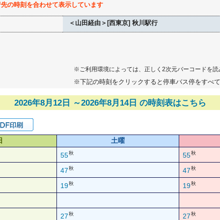
行先の時刻を合わせて表示しています
＜山田経由＞[西東京] 秋川駅行
※ご利用環境によっては、正しく2次元バーコードを読
※下記の時刻をクリックすると停車バス停をすべ
2026年8月12日 ～2026年8月14日 の時刻表はこちら
日
土曜
秋
秋
55
55
秋
秋
47
47
秋
秋
19
19
秋
秋
27
27