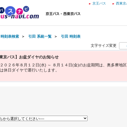
京王バス
西東京
・時刻表検索
＞
引田 系統一覧
＞
引田 時刻表
文字サイズ変更
東京バス】お盆ダイヤのお知らせ
２
０
２
６
年
８
月
１
２
日
(
水
)
～
８
月
１
４
日
(
金
)
の
お
盆
期
間
は
、
奥
多
摩
地
区
は
休
日
ダ
イ
ヤ
で
運
行
い
た
し
ま
す
。