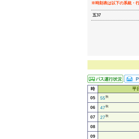
※時刻表は以下の系統・
五37
時
平
秋
05
55
秋
06
47
秋
07
27
08
09