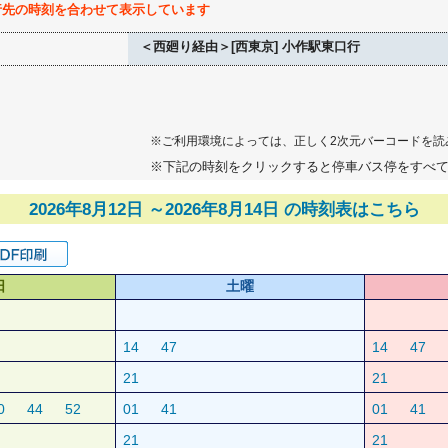
行先の時刻を合わせて表示しています
＜西廻り経由＞[西東京] 小作駅東口行
※ご利用環境によっては、正しく2次元バーコードを読
※下記の時刻をクリックすると停車バス停をすべ
2026年8月12日 ～2026年8月14日 の時刻表はこちら
日
土曜
14
47
14
47
21
21
0
44
52
01
41
01
41
21
21