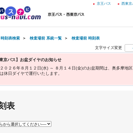
京王バス
西東京
・時刻表検索
＞
検査場前 系統一覧
＞
検査場前 時刻表
文字サイズ変更
東京バス】お盆ダイヤのお知らせ
２
０
２
６
年
８
月
１
２
日
(
水
)
～
８
月
１
４
日
(
金
)
の
お
盆
期
間
は
、
奥
多
摩
地
区
は
休
日
ダ
イ
ヤ
で
運
行
い
た
し
ま
す
。
刻表