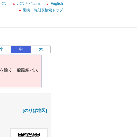
バス
バスナビ.com
English
乗換・時刻表検索トップ
小
中
大
を
除
く
一
般
路
線
バ
ス
[のりば地図]